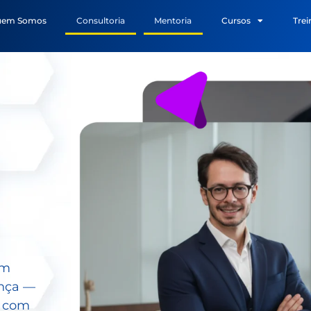
uem Somos
Consultoria
Mentoria
Cursos
Tre
em
ança —
r com