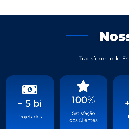
Nos
Transformando Est
100%
100%
+ 5 bi
+ 5 bi
Satisfação
Satisfação
Projetados
Projetados
dos Clientes
dos Clientes