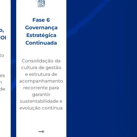
Fase 6
Governança
o,
Estratégica
ROI
Continuada
to
Consolidação da
cultura de gestão
e
e estrutura de
tes
acompanhamento
m
recorrente para
de
garantir
sustentabilidade e
evolução contínua