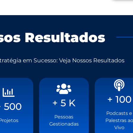
sos Resultados
ratégia em Sucesso: Veja Nossos Resultados
+ 100
+ 100
+ 5 K
+ 5 K
+ 500
+ 500
Podcasts e
Podcasts e
Pessoas
Pessoas
Projetos
Palestras a
Projetos
Palestras a
Gestionadas
Gestionadas
Vivo
Vivo