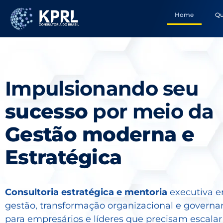
Home
Q
Impulsionando seu
sucesso
por meio da
Gestão moderna e
Estratégica
Consultoria estratégica e mentoria
executiva 
gestão, transformação organizacional e govern
para empresários e líderes que precisam escala