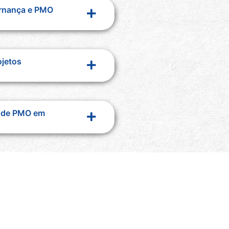
ernança e PMO
ojetos
a de PMO em