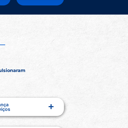
ulsionaram
ança
viços