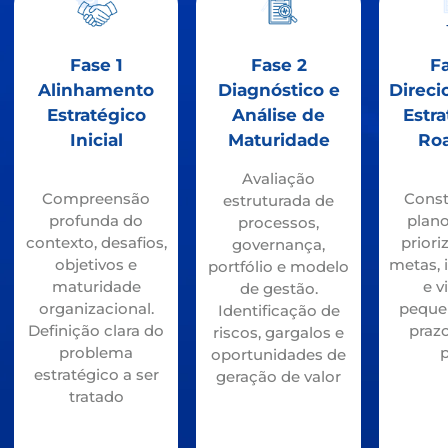
Fase 1
Fase 2
F
Alinhamento
Diagnóstico e
Direc
Estratégico
Análise de
Estra
Inicial
Maturidade
Ro
Avaliação
Compreensão
Const
estruturada de
profunda do
plan
processos,
contexto, desafios,
prior
governança,
objetivos e
metas, 
portfólio e modelo
maturidade
e v
de gestão.
organizacional.
peque
Identificação de
Definição clara do
praz
riscos, gargalos e
problema
oportunidades de
estratégico a ser
geração de valor
tratado