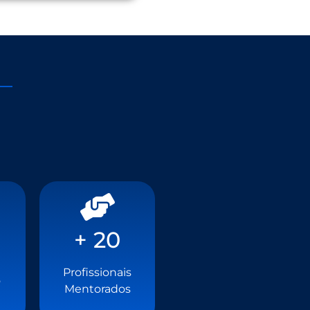
+ 20
+ 20
Profissionais
Profissionais
o
o
Mentorados
Mentorados