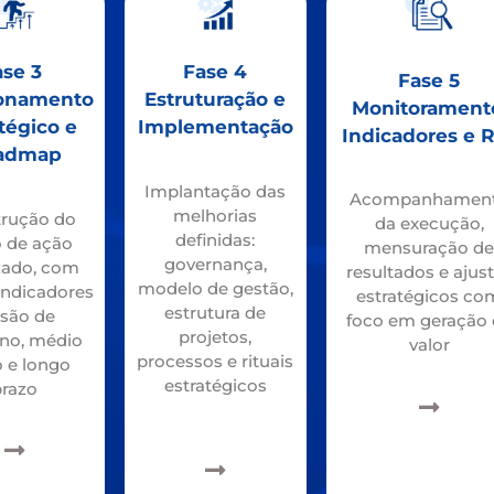
ase 3
Fase 4
Fase 5
ionamento
Estruturação e
Monitorament
tégico e
Implementação
Indicadores e 
admap
Implantação das
Acompanhamen
melhorias
rução do
da execução,
definidas:
o de ação
mensuração d
governança,
izado, com
resultados e ajus
modelo de gestão,
indicadores
estratégicos co
estrutura de
isão de
foco em geração 
projetos,
no, médio
valor
processos e rituais
o e longo
estratégicos
prazo