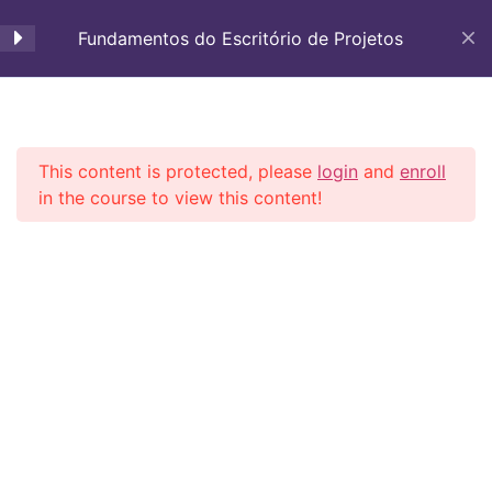
Portfólio, Programas e
Fundamentos do Escritório de Projetos
Projetos
Aula 8 – Importância da
gestão integrada
Gestão de Projeto em PMO
6 Minutes
This content is protected, please
login
and
enroll
in the course to view this content!
Aula 9 – Gestão de Projetos
Início
Carrinho
PMO
16 Minutes
Aula 10 – Gestão de
Programas parte 1
11 Minutes
Aula 11 – Gestão de
Gestão de Projeto em PMO
Programas parte 2
Todos os direitos reservados
6 Minutes