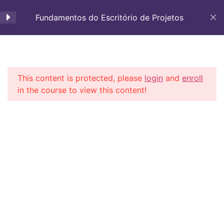
Aula 8 – Importância da
gestão integrada
Fundamentos do Escritório de Projetos
6 Minutes
Aula 9 – Gestão de Projetos
16 Minutes
Gestão de Projeto em PMO
This content is protected, please
login
and
enroll
Aula 10 – Gestão de
in the course to view this content!
Programas parte 1
Início
Carrinho
PMO
11 Minutes
Aula 11 – Gestão de
Programas parte 2
6 Minutes
Aula 12 – Gestão de
Gestão de Projeto em PMO
Portfólio
Todos os direitos reservados
18 Minutes